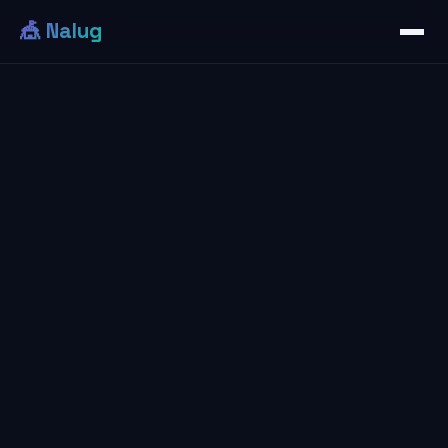
🎪 Nalug