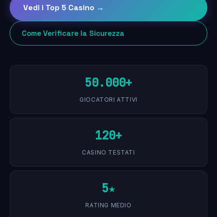
Vedi i Top 5 Casino →
Come Verificare la Sicurezza
50.000+
GIOCATORI ATTIVI
120+
CASINO TESTATI
5★
RATING MEDIO