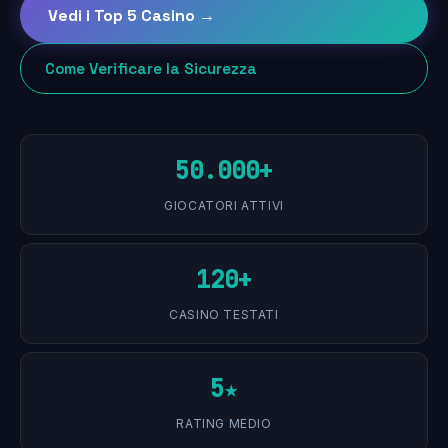
Vedi i Top 5 Casino →
Come Verificare la Sicurezza
50.000+
GIOCATORI ATTIVI
120+
CASINO TESTATI
5★
RATING MEDIO