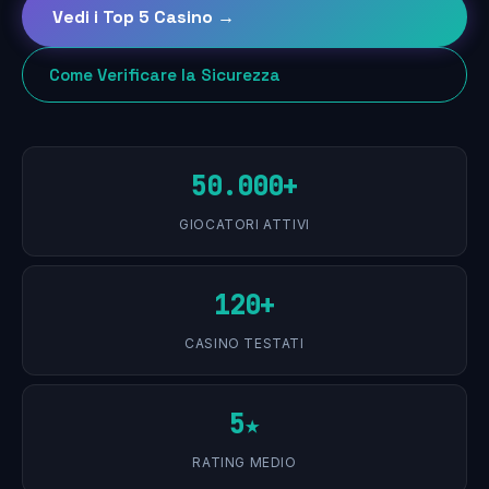
Vedi i Top 5 Casino →
Come Verificare la Sicurezza
50.000+
GIOCATORI ATTIVI
120+
CASINO TESTATI
5★
RATING MEDIO