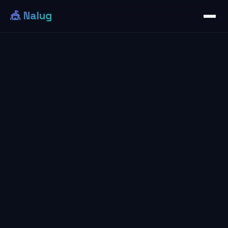
🎪 Nalug