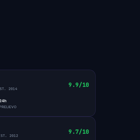
9.9/10
ST. 2014
24h
PRELIEVO
9.7/10
EST. 2012