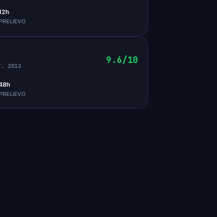
12h
PRELIEVO
9.6/10
T. 2012
48h
PRELIEVO