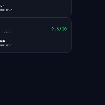
12h
PRELIEVO
9.6/10
T. 2012
48h
PRELIEVO