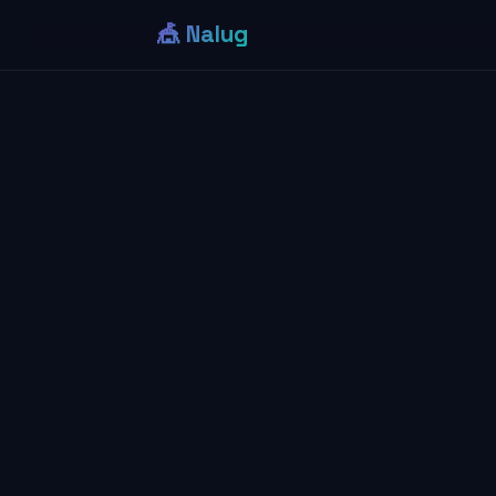
🎪 Nalug