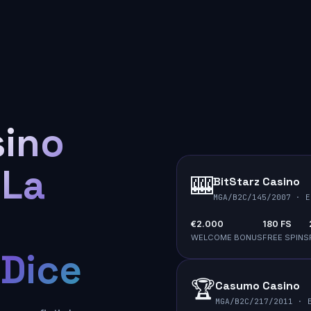
sino
 La
🎰
BitStarz Casino
MGA/B2C/145/2007 · E
€2.000
180 FS
WELCOME BONUS
FREE SPINS
 Dice
🏆
Casumo Casino
MGA/B2C/217/2011 · 