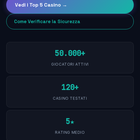
Vedi i Top 5 Casino →
Come Verificare la Sicurezza
50.000+
GIOCATORI ATTIVI
120+
CASINO TESTATI
5★
RATING MEDIO