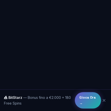
🎪 BitStarz
— Bonus fino a €2.000 + 180
Gioca Ora
✕
Free Spins
→