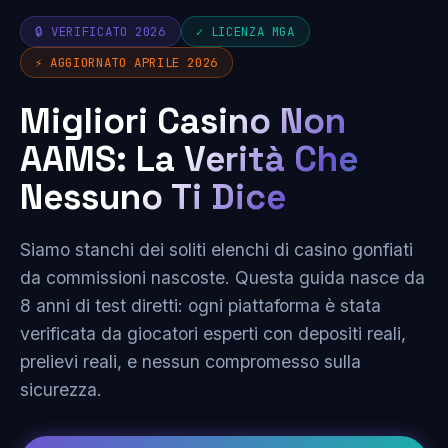
🔒 VERIFICATO 2026
✓ LICENZA MGA
⚡ AGGIORNATO APRILE 2026
Migliori Casino Non
AAMS: La Verità Che
Nessuno Ti Dice
Siamo stanchi dei soliti elenchi di casino gonfiati
da commissioni nascoste. Questa guida nasce da
8 anni di test diretti: ogni piattaforma è stata
verificata da giocatori esperti con depositi reali,
prelievi reali, e nessun compromesso sulla
sicurezza.