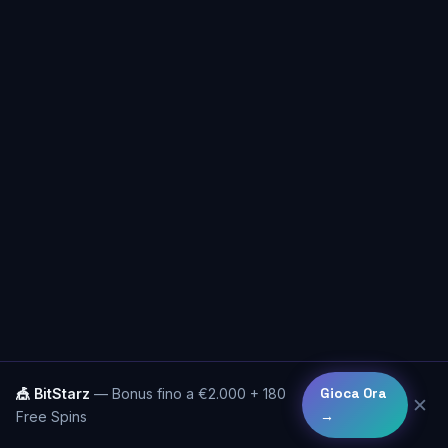
🎪 BitStarz
— Bonus fino a €2.000 + 180
Gioca Ora
✕
Free Spins
→