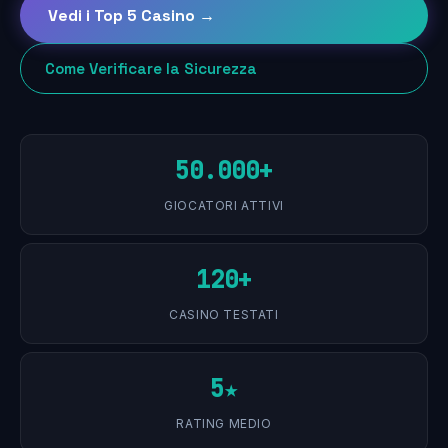
Vedi i Top 5 Casino →
Come Verificare la Sicurezza
50.000+
GIOCATORI ATTIVI
120+
CASINO TESTATI
5★
RATING MEDIO