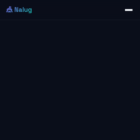
🎪 Nalug