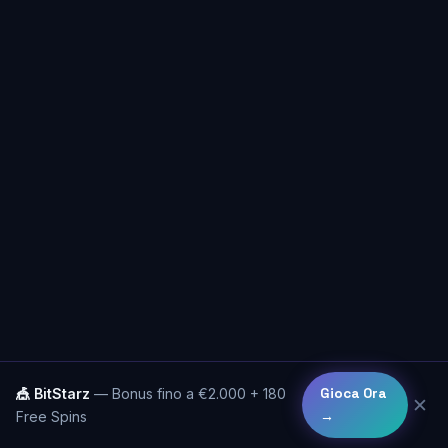
🎪 BitStarz
— Bonus fino a €2.000 + 180
Gioca Ora
✕
Free Spins
→