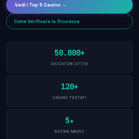
Vedi i Top 5 Casino →
Come Verificare la Sicurezza
50.000+
GIOCATORI ATTIVI
120+
CASINO TESTATI
5★
RATING MEDIO