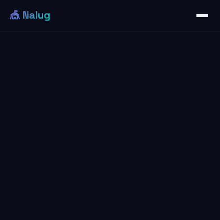
🎪 Nalug