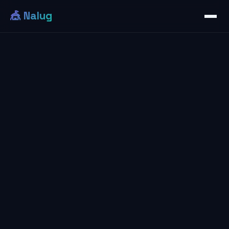
🎪 Nalug