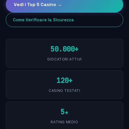
Vedi i Top 5 Casino →
Come Verificare la Sicurezza
50.000+
GIOCATORI ATTIVI
120+
CASINO TESTATI
5★
RATING MEDIO