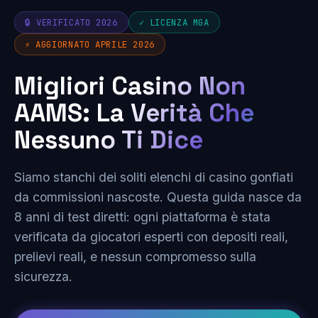
🔒 VERIFICATO 2026
✓ LICENZA MGA
⚡ AGGIORNATO APRILE 2026
Migliori Casino Non
AAMS: La Verità Che
Nessuno Ti Dice
Siamo stanchi dei soliti elenchi di casino gonfiati
da commissioni nascoste. Questa guida nasce da
8 anni di test diretti: ogni piattaforma è stata
verificata da giocatori esperti con depositi reali,
prelievi reali, e nessun compromesso sulla
sicurezza.