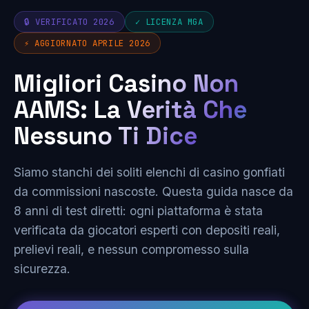
🔒 VERIFICATO 2026
✓ LICENZA MGA
⚡ AGGIORNATO APRILE 2026
Migliori Casino Non
AAMS: La Verità Che
Nessuno Ti Dice
Siamo stanchi dei soliti elenchi di casino gonfiati
da commissioni nascoste. Questa guida nasce da
8 anni di test diretti: ogni piattaforma è stata
verificata da giocatori esperti con depositi reali,
prelievi reali, e nessun compromesso sulla
sicurezza.