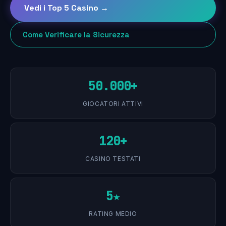
Vedi i Top 5 Casino →
Come Verificare la Sicurezza
50.000+
GIOCATORI ATTIVI
120+
CASINO TESTATI
5★
RATING MEDIO