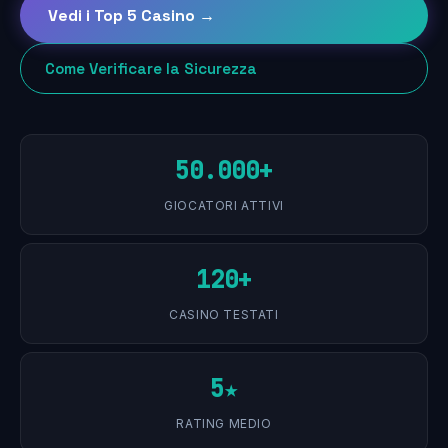
Vedi i Top 5 Casino →
Come Verificare la Sicurezza
50.000+
GIOCATORI ATTIVI
120+
CASINO TESTATI
5★
RATING MEDIO