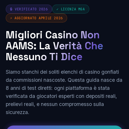
🔒 VERIFICATO 2026
✓ LICENZA MGA
⚡ AGGIORNATO APRILE 2026
Migliori Casino Non
AAMS: La Verità Che
Nessuno Ti Dice
Siamo stanchi dei soliti elenchi di casino gonfiati
da commissioni nascoste. Questa guida nasce da
8 anni di test diretti: ogni piattaforma è stata
verificata da giocatori esperti con depositi reali,
prelievi reali, e nessun compromesso sulla
sicurezza.