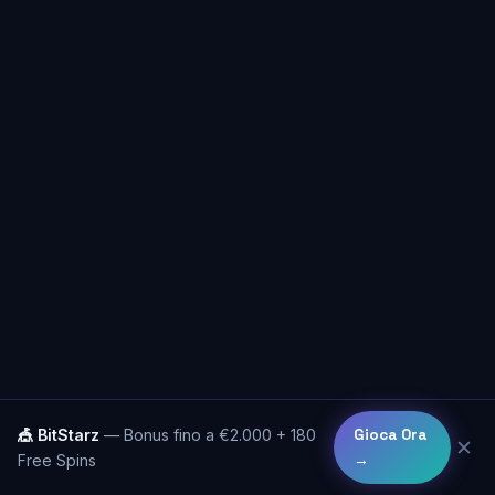
🎪 BitStarz
— Bonus fino a €2.000 + 180
Gioca Ora
✕
Free Spins
→