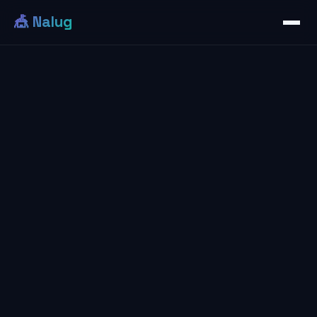
🎪 Nalug