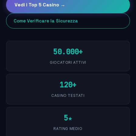
Vedi i Top 5 Casino →
Come Verificare la Sicurezza
50.000+
GIOCATORI ATTIVI
120+
CASINO TESTATI
5★
RATING MEDIO