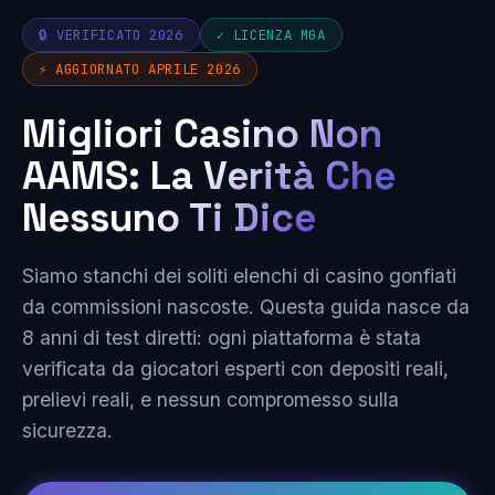
🔒 VERIFICATO 2026
✓ LICENZA MGA
⚡ AGGIORNATO APRILE 2026
Migliori Casino Non
AAMS: La Verità Che
Nessuno Ti Dice
Siamo stanchi dei soliti elenchi di casino gonfiati
da commissioni nascoste. Questa guida nasce da
8 anni di test diretti: ogni piattaforma è stata
verificata da giocatori esperti con depositi reali,
prelievi reali, e nessun compromesso sulla
sicurezza.