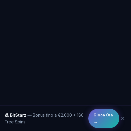
🎪 BitStarz
— Bonus fino a €2.000 + 180
Gioca Ora
✕
Free Spins
→