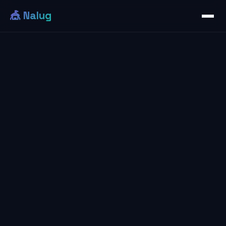
🎪 Nalug