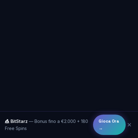
🎪 BitStarz
— Bonus fino a €2.000 + 180
Gioca Ora
✕
Free Spins
→