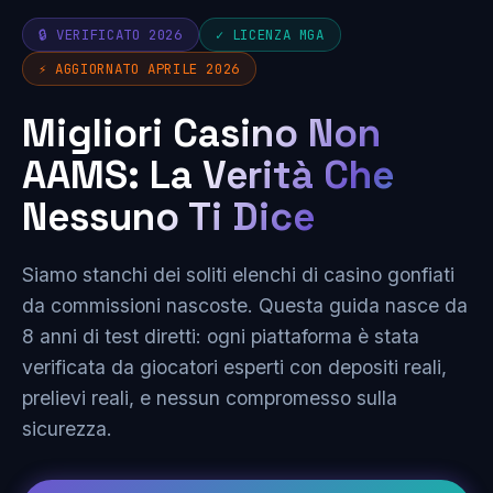
🔒 VERIFICATO 2026
✓ LICENZA MGA
⚡ AGGIORNATO APRILE 2026
Migliori Casino Non
AAMS: La Verità Che
Nessuno Ti Dice
Siamo stanchi dei soliti elenchi di casino gonfiati
da commissioni nascoste. Questa guida nasce da
8 anni di test diretti: ogni piattaforma è stata
verificata da giocatori esperti con depositi reali,
prelievi reali, e nessun compromesso sulla
sicurezza.