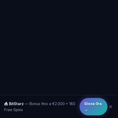
🎪 BitStarz
— Bonus fino a €2.000 + 180
Gioca Ora
✕
Free Spins
→