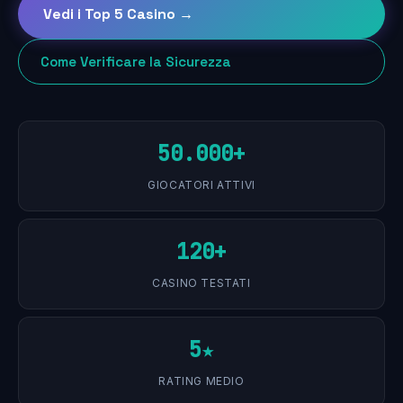
Vedi i Top 5 Casino →
Come Verificare la Sicurezza
50.000+
GIOCATORI ATTIVI
120+
CASINO TESTATI
5★
RATING MEDIO