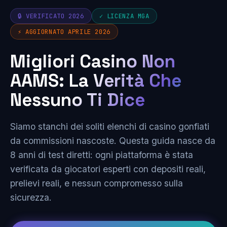
🔒 VERIFICATO 2026
✓ LICENZA MGA
⚡ AGGIORNATO APRILE 2026
Migliori Casino Non
AAMS: La Verità Che
Nessuno Ti Dice
Siamo stanchi dei soliti elenchi di casino gonfiati
da commissioni nascoste. Questa guida nasce da
8 anni di test diretti: ogni piattaforma è stata
verificata da giocatori esperti con depositi reali,
prelievi reali, e nessun compromesso sulla
sicurezza.