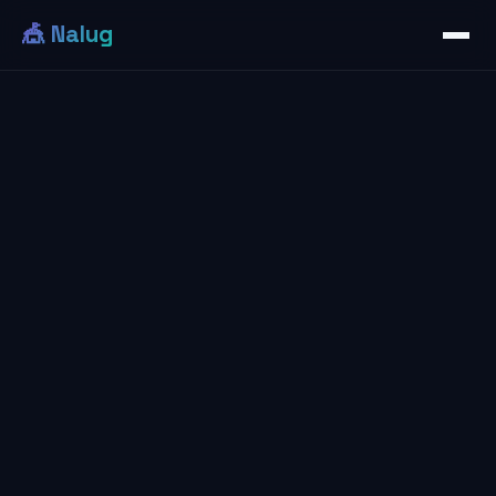
🎪 Nalug