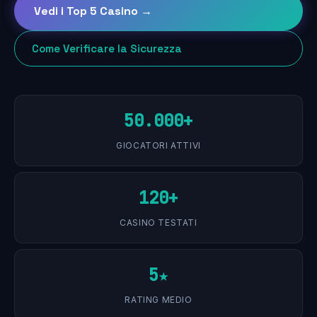
Vedi i Top 5 Casino →
Come Verificare la Sicurezza
50.000+
GIOCATORI ATTIVI
120+
CASINO TESTATI
5★
RATING MEDIO