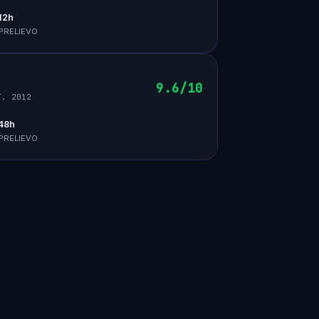
12h
PRELIEVO
9.6/10
T. 2012
48h
PRELIEVO