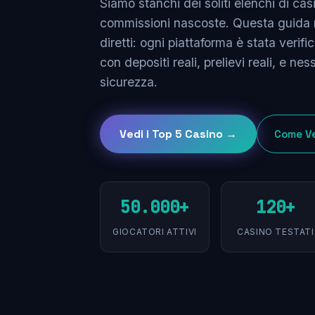
Siamo stanchi dei soliti elenchi di cas
commissioni nascoste. Questa guida n
diretti: ogni piattaforma è stata verifi
con depositi reali, prelievi reali, e 
sicurezza.
Vedi i Top 5 Casino →
Come Ve
50.000+
120+
GIOCATORI ATTIVI
CASINO TESTATI