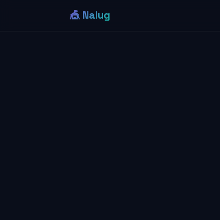
🎪 Nalug