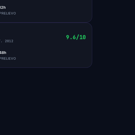
12h
PRELIEVO
9.6/10
T. 2012
48h
PRELIEVO