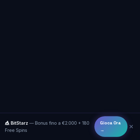
🎪 BitStarz
— Bonus fino a €2.000 + 180
Gioca Ora
✕
Free Spins
→