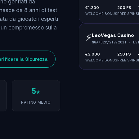
ino gonfiati da
€1.200
200 FS
asce da 8 anni di test
WELCOME BONUS
FREE SPINS
cata da giocatori esperti
nessun compromesso sulla
⚡
LeoVegas Casino
MGA/B2C/218/2011 · ES
€3.000
250 FS
rificare la Sicurezza
WELCOME BONUS
FREE SPINS
5★
RATING MEDIO