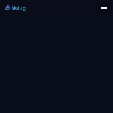
🎪 Nalug