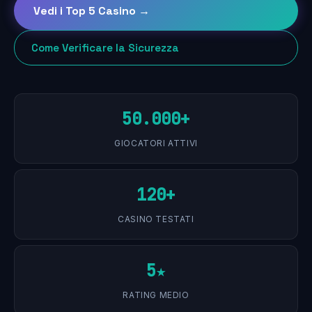
Vedi i Top 5 Casino →
Come Verificare la Sicurezza
50.000+
GIOCATORI ATTIVI
120+
CASINO TESTATI
5★
RATING MEDIO